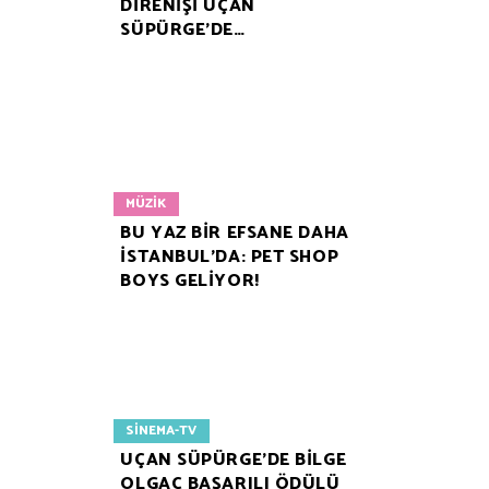
DİRENİŞİ UÇAN
SÜPÜRGE’DE…
MÜZIK
BU YAZ BİR EFSANE DAHA
İSTANBUL’DA: PET SHOP
BOYS GELİYOR!
SINEMA-TV
UÇAN SÜPÜRGE’DE BİLGE
OLGAÇ BAŞARILI ÖDÜLÜ