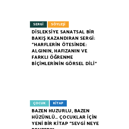
SERGI
SÖYLEŞI
DİSLEKSİYE SANATSAL BİR
BAKIŞ KAZANDIRAN SERGİ:
“HARFLERİN ÖTESİNDE:
ALGININ, HAFIZANIN VE
FARKLI ÖĞRENME
BİÇİMLERİNİN GÖRSEL DİLİ”
ÇOCUK
KITAP
BAZEN HUZURLU, BAZEN
HÜZÜNLÜ… ÇOCUKLAR İÇİN
YENİ BİR KİTAP “SEVGİ NEYE