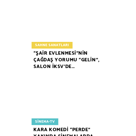
SAHNE SANATLARI
“ŞAİR EVLENMESİ”NİN
ÇAĞDAŞ YORUMU “GELİN”,
SALON İKSV’DE…
SINEMA-TV
KARA KOMEDİ “PERDE”