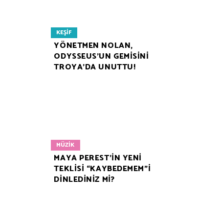
KEŞIF
YÖNETMEN NOLAN,
ODYSSEUS’UN GEMİSİNİ
TROYA’DA UNUTTU!
MÜZIK
MAYA PEREST’İN YENİ
TEKLİSİ “KAYBEDEMEM”İ
DİNLEDİNİZ Mİ?