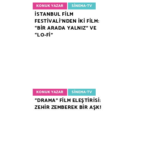
KONUK YAZAR
SINEMA-TV
İSTANBUL FİLM
FESTİVALİ’NDEN İKİ FİLM:
“BİR ARADA YALNIZ” VE
“LO-Fİ”
KONUK YAZAR
SINEMA-TV
“DRAMA” FİLM ELEŞTİRİSİ:
ZEHİR ZEMBEREK BİR AŞK!