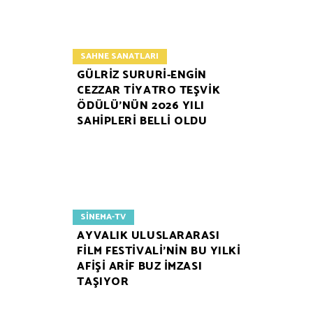
SAHNE SANATLARI
GÜLRİZ SURURİ-ENGİN
CEZZAR TİYATRO TEŞVİK
ÖDÜLÜ’NÜN 2026 YILI
SAHİPLERİ BELLİ OLDU
SINEMA-TV
AYVALIK ULUSLARARASI
FİLM FESTİVALİ’NİN BU YILKİ
AFİŞİ ARİF BUZ İMZASI
TAŞIYOR