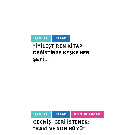
ÇOCUK
KITAP
“İYİLEŞTİREN KİTAP,
DEĞİŞTİRSE KEŞKE HER
ŞEYİ…”
ÇOCUK
KITAP
KONUK YAZAR
GEÇMİŞİ GERİ İSTEMEK:
“RAVİ VE SON BÜYÜ”