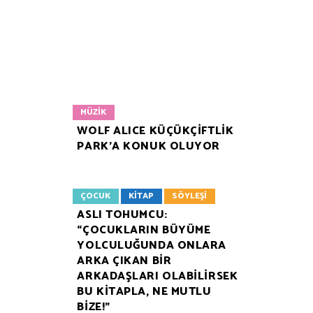
MÜZIK
WOLF ALICE KÜÇÜKÇİFTLİK
PARK’A KONUK OLUYOR
ÇOCUK
KITAP
SÖYLEŞI
ASLI TOHUMCU:
“ÇOCUKLARIN BÜYÜME
YOLCULUĞUNDA ONLARA
ARKA ÇIKAN BİR
ARKADAŞLARI OLABİLİRSEK
BU KİTAPLA, NE MUTLU
BİZE!”