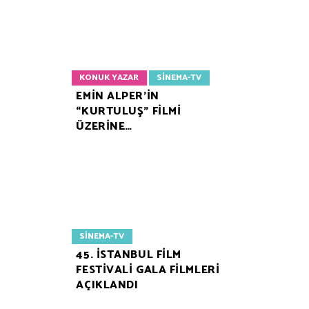
KONUK YAZAR
SINEMA-TV
EMİN ALPER’İN
“KURTULUŞ” FİLMİ
ÜZERİNE…
SINEMA-TV
45. İSTANBUL FİLM
FESTİVALİ GALA FİLMLERİ
AÇIKLANDI