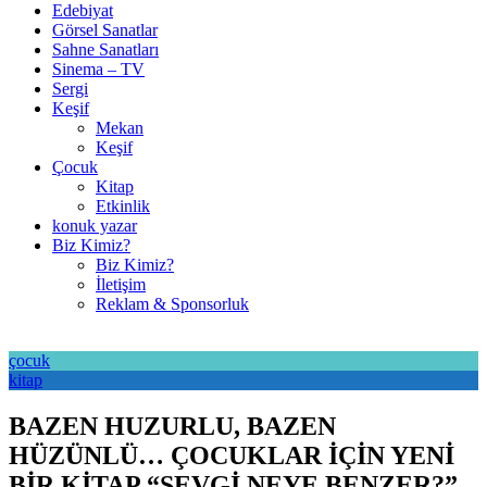
Edebiyat
Görsel Sanatlar
Sahne Sanatları
Sinema – TV
Sergi
Keşif
Mekan
Keşif
Çocuk
Kitap
Etkinlik
konuk yazar
Biz Kimiz?
Biz Kimiz?
İletişim
Reklam & Sponsorluk
çocuk
kitap
BAZEN HUZURLU, BAZEN
HÜZÜNLÜ… ÇOCUKLAR İÇİN YENİ
BİR KİTAP “SEVGİ NEYE BENZER?”