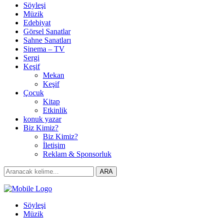
Söyleşi
Müzik
Edebiyat
Görsel Sanatlar
Sahne Sanatları
Sinema – TV
Sergi
Keşif
Mekan
Keşif
Çocuk
Kitap
Etkinlik
konuk yazar
Biz Kimiz?
Biz Kimiz?
İletişim
Reklam & Sponsorluk
Search
ARA
for:
Söyleşi
Müzik