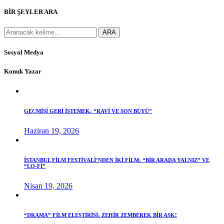
BİR ŞEYLER ARA
Search
ARA
for:
Sosyal Medya
Konuk Yazar
GEÇMİŞİ GERİ İSTEMEK: “RAVİ VE SON BÜYÜ”
Haziran 19, 2026
İSTANBUL FİLM FESTİVALİ’NDEN İKİ FİLM: “BİR ARADA YALNIZ” VE
“LO-Fİ”
Nisan 19, 2026
“DRAMA” FİLM ELEŞTİRİSİ: ZEHİR ZEMBEREK BİR AŞK!