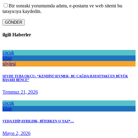
Bir sonraki yorumumda adımı, e-postamı ve web sitemi bu
tarayıcıya kaydedin.
GÖNDER
ilgili Haberler
çocuk
kitap
söyleşi
SEVDE TUBA OKÇU: “KENDİNİ SEVMEK, BU ÇAĞDA HAYATTAKİ EN BÜYÜK
BAŞARI BENCE”
Temmuz 21, 2026
çocuk
kitap
VEDA EDİP AYRILDIK, BİTERKEN O YAZ*…
Mayıs 2, 2026