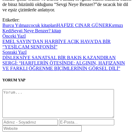
de biraz hüzünlü olduğunu “Sevgi Neye Benzer?”de sıcacık bir dil
ve eşsiz çizimlerle anlatıyor.
Etiketler:
Burcu Yılmaz
çocuk kitapları
HAFİZE ÇINAR GÜNER
Kırmızı
Kedi
Sevgi Neye Benzer? kitap
Önceki YazI
EMEL SAYIN’DAN HARBİYE AÇIK HAVA’DA BİR
“YEŞİLÇAM SENFONİSİ”
Sonraki YazI
DİSLEKSİYE SANATSAL BİR BAKIŞ KAZANDIRAN
SERGİ: “HARFLERİN ÖTESİNDE: ALGININ, HAFIZANIN
VE FARKLI ÖĞRENME BİÇİMLERİNİN GÖRSEL DİLİ”
YORUM YAP