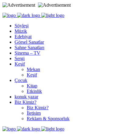
Söyleşi
Müzik
Edebiyat
Görsel Sanatlar
Sahne Sanatları
Sinema – TV
Sergi
Keşif
Mekan
Keşif
Çocuk
Kitap
Etkinlik
konuk yazar
Biz Kimiz?
Biz Kimiz?
İletişim
Reklam & Sponsorluk