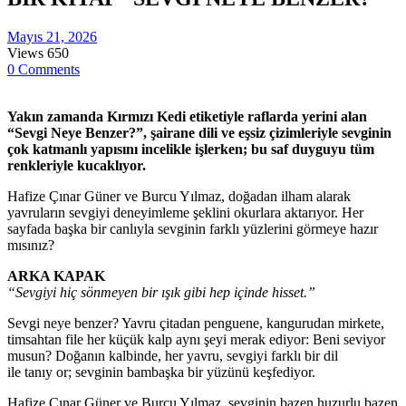
Mayıs 21, 2026
Views
650
0 Comments
Yakın zamanda Kırmızı Kedi etiketiyle raflarda yerini alan
“Sevgi Neye Benzer?”, şairane dili ve eşsiz çizimleriyle sevginin
çok katmanlı yapısını incelikle işlerken; bu saf duyguyu tüm
renkleriyle kucaklıyor.
Hafize Çınar Güner ve Burcu Yılmaz, doğadan ilham alarak
yavruların sevgiyi deneyimleme şeklini okurlara aktarıyor. Her
sayfada başka bir canlıyla sevginin farklı yüzlerini görmeye hazır
mısınız?
ARKA KAPAK
“Sevgiyi hiç sönmeyen bir ışık gibi hep içinde hisset.”
Sevgi neye benzer? Yavru çitadan penguene, kangurudan mirkete,
timsahtan file her küçük kalp aynı şeyi merak ediyor: Beni seviyor
musun? Doğanın kalbinde, her yavru, sevgiyi farklı bir dil
ile tanıy or; sevginin bambaşka bir yüzünü keşfediyor.
Hafize Çınar Güner ve Burcu Yılmaz, sevginin bazen huzurlu bazen