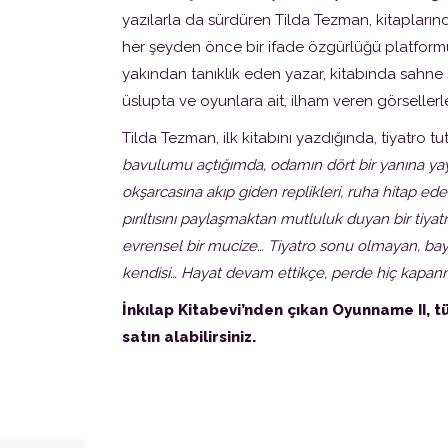
yazılarla da sürdüren Tilda Tezman, kitapları
her şeyden önce bir ifade özgürlüğü platfor
yakından tanıklık eden yazar, kitabında sahne sa
üslupta ve oyunlara ait, ilham veren görsellerl
Tilda Tezman, ilk kitabını yazdığında, tiyatro tu
bavulumu açtığımda, odamın dört bir yanına yay
okşarcasına akıp giden replikleri, ruha hitap e
pırıltısını paylaşmaktan mutluluk duyan bir tiya
evrensel bir mucize… Tiyatro sonu olmayan, bay
kendisi… Hayat devam ettikçe, perde hiç kapan
İnkılap Kitabevi’nden çıkan Oyunname II, t
satın alabilirsiniz.