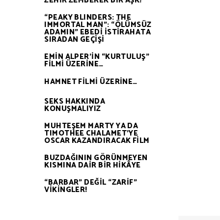
ZEHİR ZEMBEREK BİR AŞK!
“PEAKY BLINDERS: THE
IMMORTAL MAN”: “ÖLÜMSÜZ
ADAMIN” EBEDİ İSTİRAHATA
SIRADAN GEÇİŞİ
EMİN ALPER’İN “KURTULUŞ”
FİLMİ ÜZERİNE…
HAMNET FİLMİ ÜZERİNE…
SEKS HAKKINDA
KONUŞMALIYIZ
MUHTEŞEM MARTY YA DA
TIMOTHEE CHALAMET’YE
OSCAR KAZANDIRACAK FİLM
BUZDAĞININ GÖRÜNMEYEN
KISMINA DAİR BİR HİKÂYE
“BARBAR” DEĞİL “ZARİF”
VİKİNGLER!