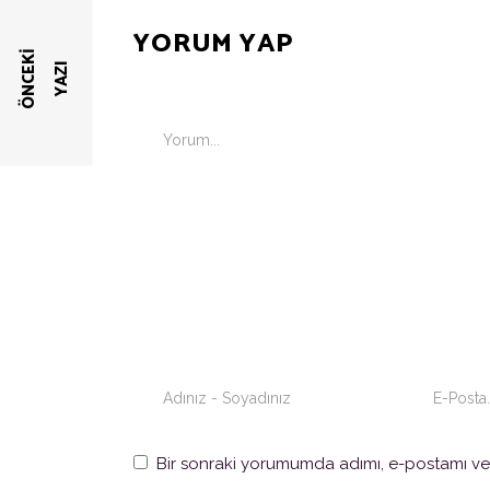
YORUM YAP
Ö
N
C
E
K
I
Y
A
Z
I
Bir sonraki yorumumda adımı, e-postamı ve