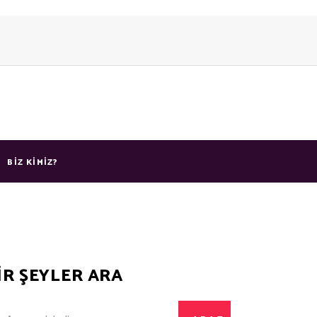
BIZ KIMIZ?
İR ŞEYLER ARA
arch