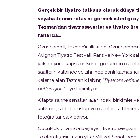
Gerçek bir tiyatro tutkunu olarak dünya 
seyahatlerinin rotasını, görmek istediği o
Tezman’dan tiyatroseverler ve tiyatro üretic
raflarda…
Oyunname II, Tezman’ın ilk kitabı Oyunname’nin 
Avignon Tiyatro Festivali, Paris ve New York sah
yakın oyunu kapsıyor. Kendi gözünden oyunları
saatlerin kalbinde ve zihninde canlı kalması iç
kaleme alan Tezman kitabını;
“Tiyatroseverlerl
defteri gibi…”
diye tanımlıyor.
Kitapta sahne sanatları alanındaki birikimler ve
kritiklere, sade bir üslup ve oyunlara ait ilham
fotoğraflar eşlik ediyor.
Çocukluk yıllarında başlayan tiyatro sevgisini
ile olan ilişkisini uzun yıllar Milliyet Sanat De