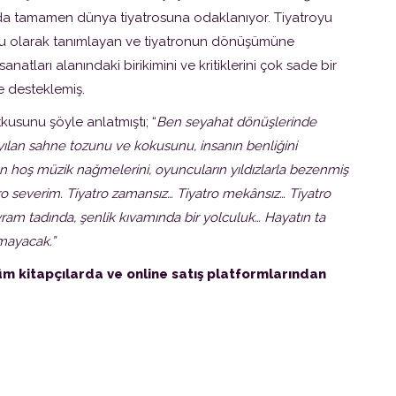
nda tamamen dünya tiyatrosuna odaklanıyor. Tiyatroyu
mu olarak tanımlayan ve tiyatronun dönüşümüne
natları alanındaki birikimini ve kritiklerini çok sade bir
e desteklemiş.
tkusunu şöyle anlatmıştı; “
Ben seyahat dönüşlerinde
ılan sahne tozunu ve kokusunu, insanın benliğini
den hoş müzik nağmelerini, oyuncuların yıldızlarla bezenmiş
tro severim. Tiyatro zamansız… Tiyatro mekânsız… Tiyatro
ram tadında, şenlik kıvamında bir yolculuk… Hayatın ta
mayacak.”
üm kitapçılarda ve online satış platformlarından