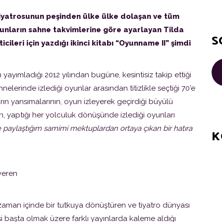
for
tiyatrosunun peşinden ülke ülke dolaşan ve tüm
yunların sahne takvimlerine göre ayarlayan Tilda
S
ileri için yazdığı ikinci kitabı “Oyunname II” şimdi
yayımladığı 2012 yılından bugüne, kesintisiz takip ettiği
nelerinde izlediği oyunlar arasından titizlikle seçtiği 70’e
n yansımalarının, oyun izleyerek geçirdiği büyülü
in, yaptığı her yolculuk dönüşünde izlediği oyunları
e paylaştığım samimi mektuplardan ortaya çıkan bir hatıra
K
 veren
 zaman içinde bir tutkuya dönüştüren ve tiyatro dünyası
rgisi başta olmak üzere farklı yayınlarda kaleme aldığı