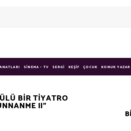
ANATLARI
SINEMA – TV
SERGI
KEŞIF
ÇOCUK
KONUK YAZAR
ÜLÜ BİR TİYATRO
NNANME II”
B
Se