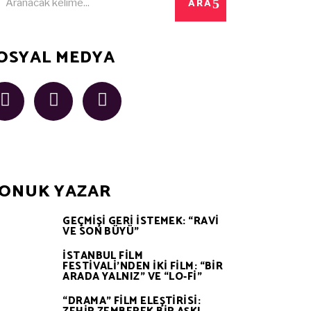
ARA
:
OSYAL MEDYA
ONUK YAZAR
GEÇMİŞİ GERİ İSTEMEK: “RAVİ
VE SON BÜYÜ”
İSTANBUL FİLM
FESTİVALİ’NDEN İKİ FİLM: “BİR
ARADA YALNIZ” VE “LO-Fİ”
“DRAMA” FİLM ELEŞTİRİSİ: