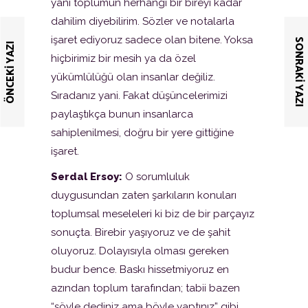
yani toplumun herhangi bir bireyi kadar
dahilim diyebilirim. Sözler ve notalarla
işaret ediyoruz sadece olan bitene. Yoksa
SONRAKI YAZI
ÖNCEKI YAZI
hiçbirimiz bir mesih ya da özel
yükümlülüğü olan insanlar değiliz.
Sıradanız yani. Fakat düşüncelerimizi
paylaştıkça bunun insanlarca
sahiplenilmesi, doğru bir yere gittiğine
işaret.
Serdal Ersoy:
O sorumluluk
duygusundan zaten şarkıların konuları
toplumsal meseleleri ki biz de bir parçayız
sonuçta. Birebir yaşıyoruz ve de şahit
oluyoruz. Dolayısıyla olması gereken
budur bence. Baskı hissetmiyoruz en
azından toplum tarafından; tabii bazen
“şöyle dediniz ama böyle yaptınız” gibi