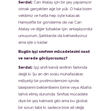
Serdal:
Can Atalay için bir şey yapamıyor
olmak gerçekten ağır bir yük. O hala bizim
vekilimiz ve hatta hep öyle kalacak.
Hamiyet’te bir gönderme de var Can
Atalay ve diğer tutsaklar için; anlaşılıyordur
umuyorum…Şarkılarda da bahsediyoruz
ama işte o kadar.
Bugün işçi sınıfının mücadelesini nasıl
ve nerede görüyorsunuz?
Serdal:
İşçi sınıfı kendi sınıfının farkında
değil ki. Şu an din soslu muhafazakar,
milliyetçi bir postmodernizm içinde,
taleplerini beklentilerini birine veya Allah’a
tahvil etmiş durumda. Sınıfsal mücadele
diye bir şey kalmadı gibi ama bu global
bir sorun tabii ki, sadece bize ait değil.