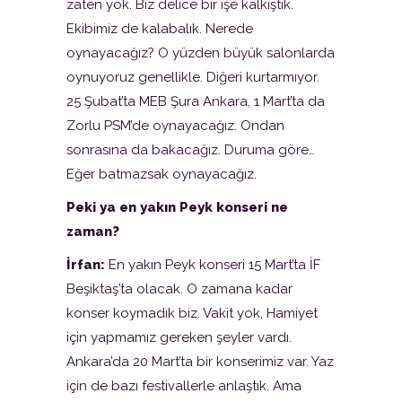
zaten yok. Biz delice bir işe kalkıştık.
Ekibimiz de kalabalık. Nerede
oynayacağız? O yüzden büyük salonlarda
oynuyoruz genellikle. Diğeri kurtarmıyor.
25 Şubat’ta MEB Şura Ankara, 1 Mart’ta da
Zorlu PSM’de oynayacağız. Ondan
sonrasına da bakacağız. Duruma göre…
Eğer batmazsak oynayacağız.
Peki ya en yakın Peyk konseri ne
zaman?
İrfan:
En yakın Peyk konseri 15 Mart’ta İF
Beşiktaş’ta olacak. O zamana kadar
konser koymadık biz. Vakit yok, Hamiyet
için yapmamız gereken şeyler vardı.
Ankara’da 20 Mart’ta bir konserimiz var. Yaz
için de bazı festivallerle anlaştık. Ama