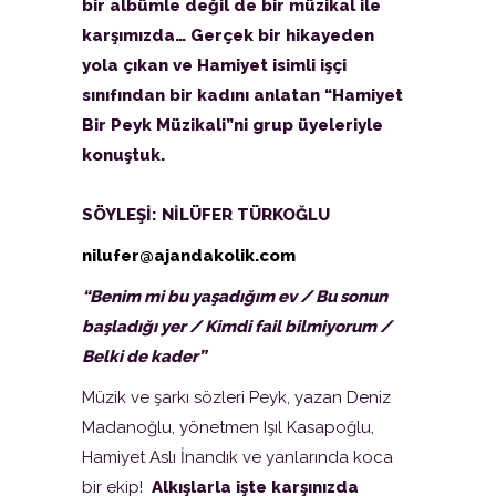
bir albümle değil de bir müzikal ile
karşımızda… Gerçek bir hikayeden
yola çıkan ve Hamiyet isimli işçi
sınıfından bir kadını anlatan “Hamiyet
Bir Peyk Müzikali”ni grup üyeleriyle
konuştuk.
SÖYLEŞİ: NİLÜFER TÜRKOĞLU
nilufer@ajandakolik.com
“Benim mi bu yaşadığım ev / Bu sonun
başladığı yer / Kimdi fail bilmiyorum /
Belki de kader”
Müzik ve şarkı sözleri Peyk, yazan Deniz
Madanoğlu, yönetmen Işıl Kasapoğlu,
Hamiyet Aslı İnandık ve yanlarında koca
bir ekip!
Alkışlarla işte karşınızda