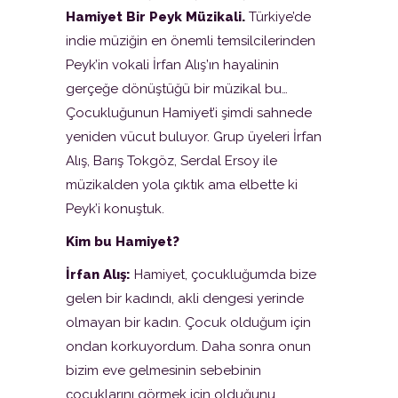
Hamiyet Bir Peyk Müzikali.
Türkiye’de
indie müziğin en önemli temsilcilerinden
Peyk’in vokali İrfan Alış’ın hayalinin
gerçeğe dönüştüğü bir müzikal bu…
Çocukluğunun Hamiyet’i şimdi sahnede
yeniden vücut buluyor. Grup üyeleri İrfan
Alış, Barış Tokgöz, Serdal Ersoy ile
müzikalden yola çıktık ama elbette ki
Peyk’i konuştuk.
Kim bu Hamiyet?
İrfan Alış:
Hamiyet, çocukluğumda bize
gelen bir kadındı, akli dengesi yerinde
olmayan bir kadın. Çocuk olduğum için
ondan korkuyordum. Daha sonra onun
bizim eve gelmesinin sebebinin
çocuklarını görmek için olduğunu