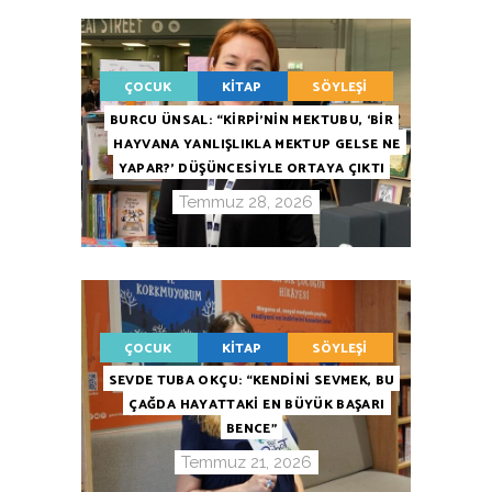
ÇOCUK
KITAP
SÖYLEŞI
BURCU ÜNSAL: “KİRPİ’NİN MEKTUBU, ‘BİR
HAYVANA YANLIŞLIKLA MEKTUP GELSE NE
YAPAR?’ DÜŞÜNCESİYLE ORTAYA ÇIKTI
Temmuz 28, 2026
ÇOCUK
KITAP
SÖYLEŞI
SEVDE TUBA OKÇU: “KENDİNİ SEVMEK, BU
ÇAĞDA HAYATTAKİ EN BÜYÜK BAŞARI
BENCE”
Temmuz 21, 2026