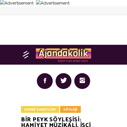
SAHNE SANATLARI
SÖYLEŞI
BİR PEYK SÖYLEŞİSİ:
HAMİYET MÜZİKALİ, İŞÇİ