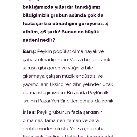
baktığımızda yıllardır tanıdığımız
bildiğimizin grubun aslında çok da
fazla şarkısı olmadığını görüyoruz. 4
albüm, 46 şarkı! Bunun en büyük
nedeni nedir?
Barış:
Peyk’in popülist olma hayali ve
çabası olmadığından. Ve sizi bizi bir sinek
sürüsü gibi gören ve yağınızı bile
çıkarmaya çalışan müzik endüstrisi ve
yapımcıların tiksindiren zihniyetinden uzak
durma isteğimizden. Bu arada Peyk’in ilk
isminin Pazar Yeri Sinekleri olması da ironik.
İrfan:
Peyk grubunun fazla şarkısının
olmaması tamamen zaman ve para
probleminden oluştu. Yoksa çok daha
fazla şarkı üretirdik. Hatta hali hazırda dört