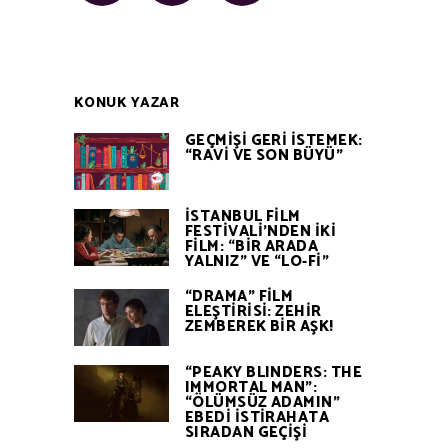
KONUK YAZAR
GEÇMİŞİ GERİ İSTEMEK:
“RAVİ VE SON BÜYÜ”
İSTANBUL FİLM
FESTİVALİ’NDEN İKİ
FİLM: “BİR ARADA
YALNIZ” VE “LO-Fİ”
“DRAMA” FİLM
ELEŞTİRİSİ: ZEHİR
ZEMBEREK BİR AŞK!
“PEAKY BLINDERS: THE
IMMORTAL MAN”:
“ÖLÜMSÜZ ADAMIN”
EBEDİ İSTİRAHATA
SIRADAN GEÇİŞİ