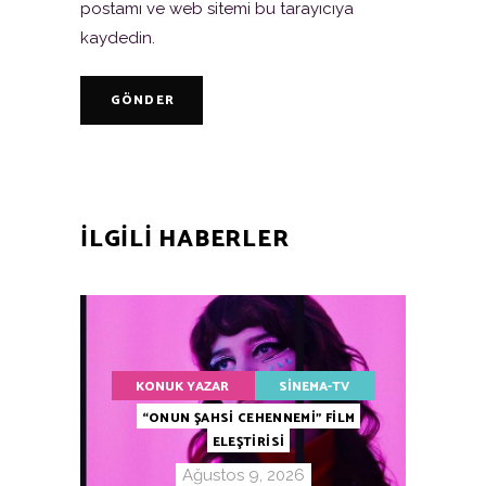
postamı ve web sitemi bu tarayıcıya
kaydedin.
GÖNDER
ILGILI HABERLER
KONUK YAZAR
SINEMA-TV
“ONUN ŞAHSİ CEHENNEMİ” FİLM
ELEŞTİRİSİ
Ağustos 9, 2026