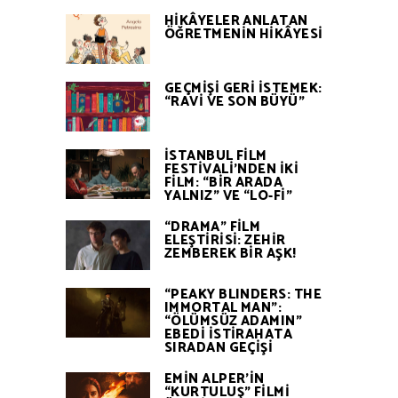
HİKÂYELER ANLATAN
ÖĞRETMENİN HİKÂYESİ
GEÇMİŞİ GERİ İSTEMEK:
“RAVİ VE SON BÜYÜ”
İSTANBUL FİLM
FESTİVALİ’NDEN İKİ
FİLM: “BİR ARADA
YALNIZ” VE “LO-Fİ”
“DRAMA” FİLM
ELEŞTİRİSİ: ZEHİR
ZEMBEREK BİR AŞK!
“PEAKY BLINDERS: THE
IMMORTAL MAN”:
“ÖLÜMSÜZ ADAMIN”
EBEDİ İSTİRAHATA
SIRADAN GEÇİŞİ
EMİN ALPER’İN
“KURTULUŞ” FİLMİ