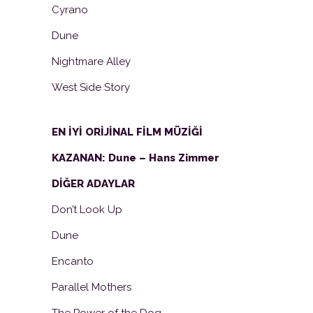
Cyrano
Dune
Nightmare Alley
West Side Story
EN İYİ ORİJİNAL FİLM MÜZİĞİ
KAZANAN: Dune – Hans Zimmer
DİĞER ADAYLAR
Don’t Look Up
Dune
Encanto
Parallel Mothers
The Power of the Dog