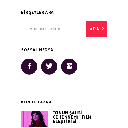
BİR ŞEYLER ARA
Search
ARA
for:
SOSYAL MEDYA
KONUK YAZAR
“ONUN ŞAHSİ
CEHENNEMİ” FİLM
ELEŞTİRİSİ