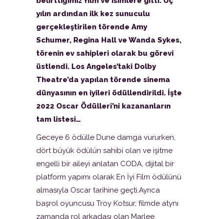
belirttiğimiz film ve isimlere gitti. Üç
yılın ardından ilk kez sunuculu
gerçekleştirilen törende Amy
Schumer, Regina Hall ve Wanda Sykes,
törenin ev sahipleri olarak bu görevi
üstlendi. Los Angeles’taki Dolby
Theatre’da yapılan törende sinema
dünyasının en iyileri ödüllendirildi. İşte
2022 Oscar Ödülleri’ni kazananların
tam listesi…
Geceye 6 ödülle Dune damga vururken,
dört büyük ödülün sahibi olan ve işitme
engelli bir aileyi anlatan CODA, dijital bir
platform yapımı olarak En İyi Film ödülünü
almasıyla Oscar tarihine geçti.Ayrıca
başrol oyuncusu Troy Kotsur, filmde atynı
zamanda rol arkadaşı olan Marlee