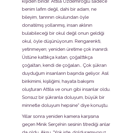
kişiden biridir. Attila Özdemiroğlu sadece
benim lafım değil, dahi bir adam, ne
bileyim, tanrının okulundan öyle
donatılmış yollanmış, insan aklının
bulabileceği bir okul değil onun geldiği
okul, öyle düşünüyorum. Rengarenkti,
yetinmeyen; yeniden üretime çok inanırdı.
Üstüne kattıkça katan, çoğalttıkça
çoğaltan, kendi de çoğalan… Çok şükran
duyduğum insanların başında geliyor. Asıl
birikimimi, kişiliğimi, hayata bakışımı
oluşturan Attila ve onun gibi insanlar oldu.
Sonsuz bir şükranla doluyum, büyük bir
minnetle doluyum hepsine” diye konuştu.
Yıllar sonra yeniden kamera karşısına
geçen Minik Serçe’nin sesinin titrediği anlar
da oldu. Aksu, “Yok işte, dolduramıyoruz.