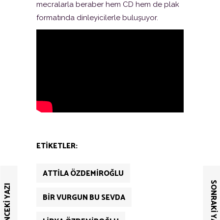
mecralarla beraber hem CD hem de plak
formatında dinleyicilerle buluşuyor.
ETIKETLER:
ATTILA ÖZDEMIROĞLU
SONRAKI YAZI
ÖNCEKI YAZI
BIR VURGUN BU SEVDA