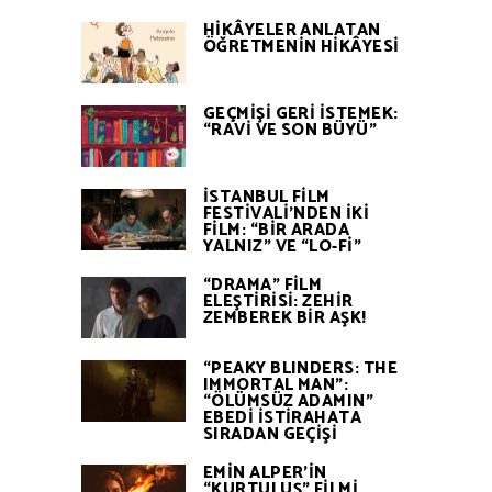
HİKÂYELER ANLATAN
ÖĞRETMENİN HİKÂYESİ
GEÇMİŞİ GERİ İSTEMEK:
“RAVİ VE SON BÜYÜ”
İSTANBUL FİLM
FESTİVALİ’NDEN İKİ
FİLM: “BİR ARADA
YALNIZ” VE “LO-Fİ”
“DRAMA” FİLM
ELEŞTİRİSİ: ZEHİR
ZEMBEREK BİR AŞK!
“PEAKY BLINDERS: THE
IMMORTAL MAN”:
“ÖLÜMSÜZ ADAMIN”
EBEDİ İSTİRAHATA
SIRADAN GEÇİŞİ
EMİN ALPER’İN
“KURTULUŞ” FİLMİ