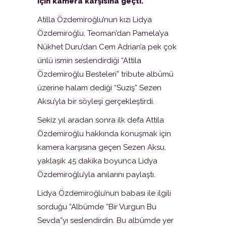
için kamera karşısına geçti.
Atilla Özdemiroğlu’nun kızı Lidya
Özdemiroğlu, Teoman’dan Pamela’ya
Nükhet Duru’dan Cem Adrian’a pek çok
ünlü ismin seslendirdiği “Attila
Özdemiroğlu Besteleri” tribute albümü
üzerine halam dediği “Suziş” Sezen
Aksu’yla bir söyleşi gerçekleştirdi.
Sekiz yıl aradan sonra ilk defa Attila
Özdemiroğlu hakkında konuşmak için
kamera karşısına geçen Sezen Aksu,
yaklaşık 45 dakika boyunca Lidya
Özdemiroğlu’yla anılarını paylaştı.
Lidya Özdemiroğlu’nun babası ile ilgili
sorduğu “Albümde “Bir Vurgun Bu
Sevda”yı seslendirdin. Bu albümde yer