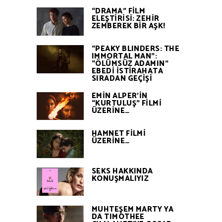
“DRAMA” FİLM
ELEŞTİRİSİ: ZEHİR
ZEMBEREK BİR AŞK!
“PEAKY BLINDERS: THE
IMMORTAL MAN”:
“ÖLÜMSÜZ ADAMIN”
EBEDİ İSTİRAHATA
SIRADAN GEÇİŞİ
EMİN ALPER’İN
“KURTULUŞ” FİLMİ
ÜZERİNE…
HAMNET FİLMİ
ÜZERİNE…
SEKS HAKKINDA
KONUŞMALIYIZ
MUHTEŞEM MARTY YA
DA TIMOTHEE