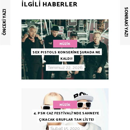
ILGILI HABERLER
SONRAKI YAZI
ÖNCEKI YAZI
MÜZIK
SEX PISTOLS KONSERİNE ŞURADA NE
KALDI!
Temmuz 22, 2026
MÜZIK
4. PSM CAZ FESTIVALI’NDE SAHNEYE
ÇIKACAK GRUPLAR TAM LISTE!
Şubat 15, 2020