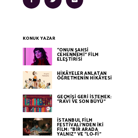
KONUK YAZAR
“ONUN ŞAHSİ
CEHENNEMİ” FİLM
ELEŞTİRİSİ
HİKÂYELER ANLATAN
ÖĞRETMENİN HİKÂYESİ
GEÇMİŞİ GERİ İSTEMEK:
“RAVİ VE SON BÜYÜ”
İSTANBUL FİLM
FESTİVALİ’NDEN İKİ
FİLM: “BİR ARADA
YALNIZ” VE “LO-Fİ”