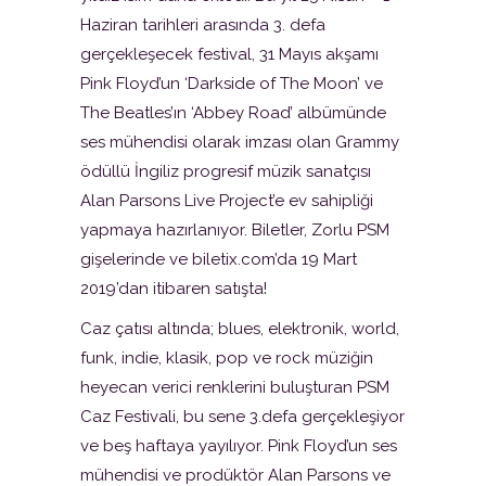
Haziran tarihleri arasında 3. defa
gerçekleşecek festival, 31 Mayıs akşamı
Pink Floyd’un ‘Darkside of The Moon’ ve
The Beatles’ın ‘Abbey Road’ albümünde
ses mühendisi olarak imzası olan Grammy
ödüllü İngiliz progresif müzik sanatçısı
Alan Parsons Live Project’e ev sahipliği
yapmaya hazırlanıyor. Biletler, Zorlu PSM
gişelerinde ve biletix.com’da 19 Mart
2019’dan itibaren satışta!
Caz çatısı altında; blues, elektronik, world,
funk, indie, klasik, pop ve rock müziğin
heyecan verici renklerini buluşturan PSM
Caz Festivali, bu sene 3.defa gerçekleşiyor
ve beş haftaya yayılıyor. Pink Floyd’un ses
mühendisi ve prodüktör Alan Parsons ve