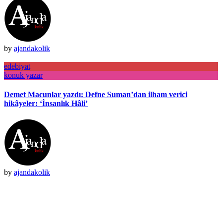
by
ajandakolik
edebiyat
konuk yazar
Demet Macunlar yazdı: Defne Suman’dan ilham verici
hikâyeler: ‘İnsanlık Hâli’
by
ajandakolik
BIZDEN HABER ALMAK
İSTERSENIZ...