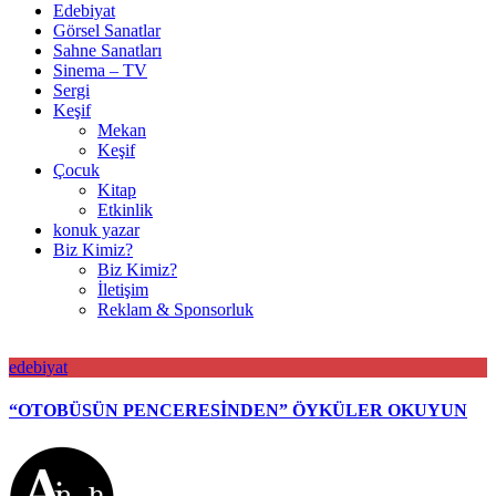
Edebiyat
Görsel Sanatlar
Sahne Sanatları
Sinema – TV
Sergi
Keşif
Mekan
Keşif
Çocuk
Kitap
Etkinlik
konuk yazar
Biz Kimiz?
Biz Kimiz?
İletişim
Reklam & Sponsorluk
edebiyat
“OTOBÜSÜN PENCERESİNDEN” ÖYKÜLER OKUYUN