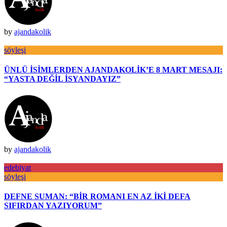
by
ajandakolik
söyleşi
ÜNLÜ İSİMLERDEN AJANDAKOLİK’E 8 MART MESAJI:
“YASTA DEĞİL İSYANDAYIZ”
by
ajandakolik
edebiyat
söyleşi
DEFNE SUMAN: “BİR ROMANI EN AZ İKİ DEFA
SIFIRDAN YAZIYORUM”