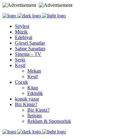
Söyleşi
Müzik
Edebiyat
Görsel Sanatlar
Sahne Sanatları
Sinema – TV
Sergi
Keşif
Mekan
Keşif
Çocuk
Kitap
Etkinlik
konuk yazar
Biz Kimiz?
Biz Kimiz?
İletişim
Reklam & Sponsorluk