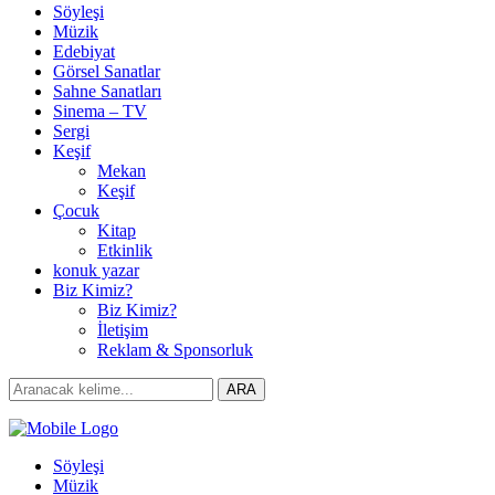
Söyleşi
Müzik
Edebiyat
Görsel Sanatlar
Sahne Sanatları
Sinema – TV
Sergi
Keşif
Mekan
Keşif
Çocuk
Kitap
Etkinlik
konuk yazar
Biz Kimiz?
Biz Kimiz?
İletişim
Reklam & Sponsorluk
Search
ARA
for:
Söyleşi
Müzik