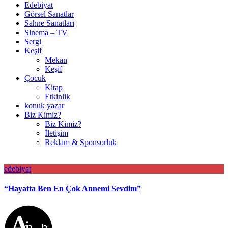
Edebiyat
Görsel Sanatlar
Sahne Sanatları
Sinema – TV
Sergi
Keşif
Mekan
Keşif
Çocuk
Kitap
Etkinlik
konuk yazar
Biz Kimiz?
Biz Kimiz?
İletişim
Reklam & Sponsorluk
edebiyat
“Hayatta Ben En Çok Annemi Sevdim”