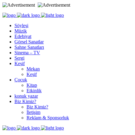
Söyleşi
Müzik
Edebiyat
Görsel Sanatlar
Sahne Sanatları
Sinema – TV
Sergi
Keşif
Mekan
Keşif
Çocuk
Kitap
Etkinlik
konuk yazar
Biz Kimiz?
Biz Kimiz?
İletişim
Reklam & Sponsorluk