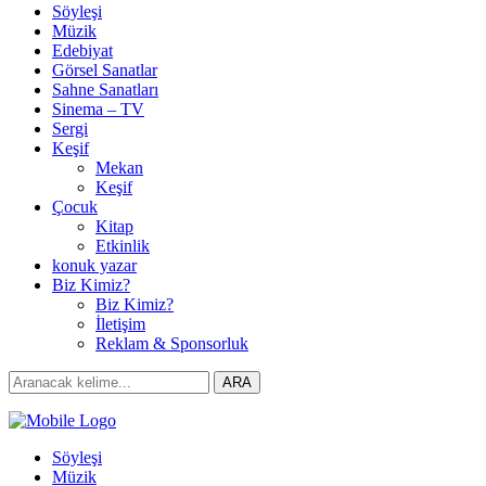
Söyleşi
Müzik
Edebiyat
Görsel Sanatlar
Sahne Sanatları
Sinema – TV
Sergi
Keşif
Mekan
Keşif
Çocuk
Kitap
Etkinlik
konuk yazar
Biz Kimiz?
Biz Kimiz?
İletişim
Reklam & Sponsorluk
Search
ARA
for:
Söyleşi
Müzik