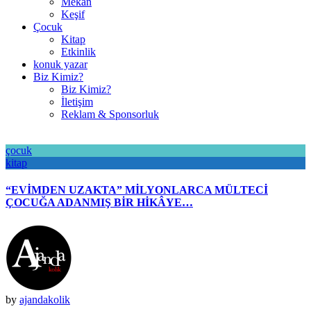
Mekan
Keşif
Çocuk
Kitap
Etkinlik
konuk yazar
Biz Kimiz?
Biz Kimiz?
İletişim
Reklam & Sponsorluk
çocuk
kitap
“EVİMDEN UZAKTA” MİLYONLARCA MÜLTECİ
ÇOCUĞA ADANMIŞ BİR HİKÂYE…
by
ajandakolik