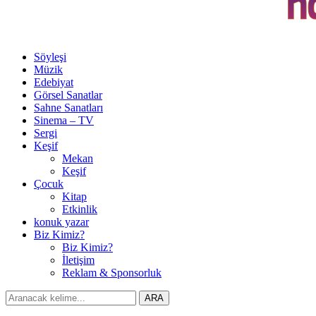
Söyleşi
Müzik
Edebiyat
Görsel Sanatlar
Sahne Sanatları
Sinema – TV
Sergi
Keşif
Mekan
Keşif
Çocuk
Kitap
Etkinlik
konuk yazar
Biz Kimiz?
Biz Kimiz?
İletişim
Reklam & Sponsorluk
Search
ARA
for: