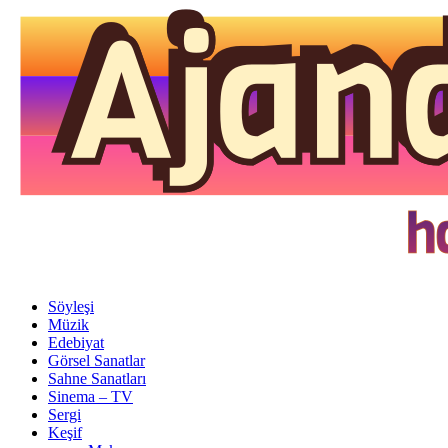
Söyleşi
Müzik
Edebiyat
Görsel Sanatlar
Sahne Sanatları
Sinema – TV
Sergi
Keşif