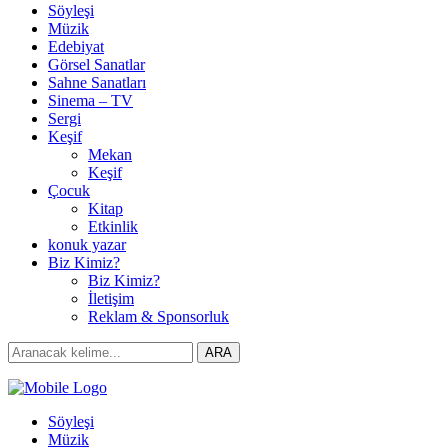
Söyleşi
Müzik
Edebiyat
Görsel Sanatlar
Sahne Sanatları
Sinema – TV
Sergi
Keşif
Mekan
Keşif
Çocuk
Kitap
Etkinlik
konuk yazar
Biz Kimiz?
Biz Kimiz?
İletişim
Reklam & Sponsorluk
Search
ARA
for:
Söyleşi
Müzik