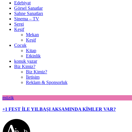
Edebiyat
Görsel Sanatlar
Sahne Sanatları
Sinema – TV
Sergi
Keşif
Mekan
Keşif
Çocuk
Kitap
Etkinlik
konuk yazar
Biz Kimiz?
Biz Kimiz?
İletişim
Reklam & Sponsorluk
müzik
+1 FEST İLE YILBAŞI AKŞAMINDA KİMLER VAR?