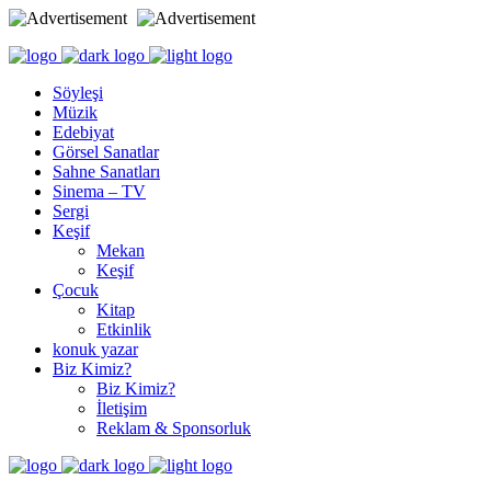
Söyleşi
Müzik
Edebiyat
Görsel Sanatlar
Sahne Sanatları
Sinema – TV
Sergi
Keşif
Mekan
Keşif
Çocuk
Kitap
Etkinlik
konuk yazar
Biz Kimiz?
Biz Kimiz?
İletişim
Reklam & Sponsorluk