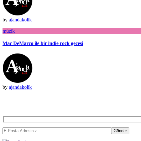
by
ajandakolik
müzik
Mac DeMarco ile bir indie rock gecesi
by
ajandakolik
BIZ
Gönder