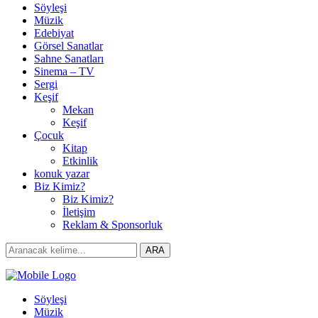
Söyleşi
Müzik
Edebiyat
Görsel Sanatlar
Sahne Sanatları
Sinema – TV
Sergi
Keşif
Mekan
Keşif
Çocuk
Kitap
Etkinlik
konuk yazar
Biz Kimiz?
Biz Kimiz?
İletişim
Reklam & Sponsorluk
Search
ARA
for:
Söyleşi
Müzik