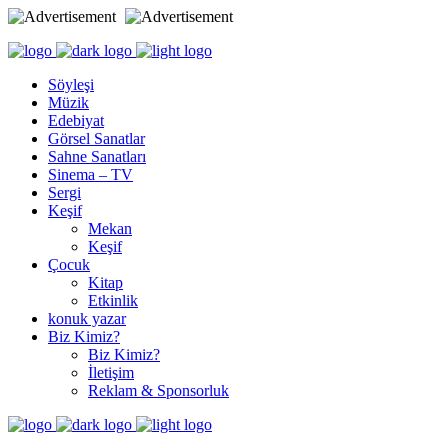
Söyleşi
Müzik
Edebiyat
Görsel Sanatlar
Sahne Sanatları
Sinema – TV
Sergi
Keşif
Mekan
Keşif
Çocuk
Kitap
Etkinlik
konuk yazar
Biz Kimiz?
Biz Kimiz?
İletişim
Reklam & Sponsorluk