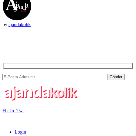
by
ajandakolik
BIZDEN HABER ALMAK
İSTERSENIZ...
Gönder
Fb.
In.
Tw.
Login