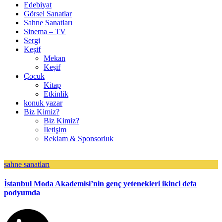
Edebiyat
Görsel Sanatlar
Sahne Sanatları
Sinema – TV
Sergi
Keşif
Mekan
Keşif
Çocuk
Kitap
Etkinlik
konuk yazar
Biz Kimiz?
Biz Kimiz?
İletişim
Reklam & Sponsorluk
sahne sanatları
İstanbul Moda Akademisi’nin genç yetenekleri ikinci defa
podyumda