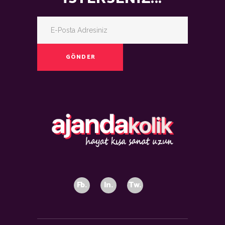
GÖNDER
Fb.
In.
Tw.