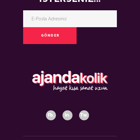
GÖNDER
Fb.
In.
Tw.